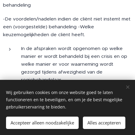
behandeling
-De voordelen/nadelen indien de cliënt niet instemt met
een (voorgestelde) behandeling -Welke
keuzemogelijkheden de cliënt heeft.
In de afspraken wordt opgenomen op welke
manier er wordt behandeld bij een crisis en op
welke manier er voor waarneming wordt
gezorgd tijdens afwezigheid van de
regiebehandelaar.
Als de cliënt daar toestemming voor geeft,
Wij gebruiken cookies om onze website goed te laten
stuurt de behandelaar via Zorgmail een afschrift
functioneren en te beveiligen, en om je de best mogelijke
van het behandelplan naar de huisarts (of
gebruikerservaring te bieden.
andere verwijzer).
Accepteer alleen noodzakelijke
Alles accepteren
Bij een negatief behandeladvies wordt ook een bericht
aan de huisarts (of andere verwijzer) gestuurd, met de